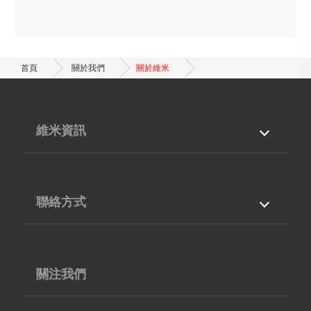
首頁
關於我們
關於維米
維米資訊
關於我們
產品與服務
專業能力
最新消息
聯絡方式
檔案下載
聯絡我們
台灣
40768
台中市
西屯區
工業區38路210號5F-12
04-36002668
關注我們
04-36006866