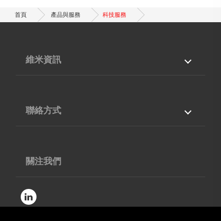
首頁
產品與服務
科技服務
維米資訊
關於我們
產品與服務
專業能力
最新消息
聯絡方式
檔案下載
聯絡我們
台灣
40768
台中市
西屯區
工業區38路210號5F-12
04-36002668
關注我們
04-36006866
contact@vimic.com