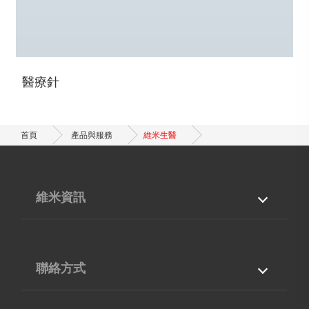
醫療針
首頁
產品與服務
維米生醫
維米資訊
關於我們
產品與服務
專業能力
最新消息
聯絡方式
檔案下載
聯絡我們
台灣
40768
台中市
西屯區
工業區38路210號5F-12