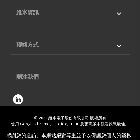
維米資訊
關於我們
產品與服務
專業能力
最新消息
聯絡方式
檔案下載
聯絡我們
台灣
40768
台中市
西屯區
工業區38路210號5F-12
04-36002668
關注我們
04-36006866
contact@vimic.com
© 2026
維米電子股份有限公司
版權所有
使用 Google Chrome、Firefox、IE 10 及更高版本觀看效果最佳。
網站地圖
感謝您的造訪。本網站絕對尊重並予以保護您個人的隱私