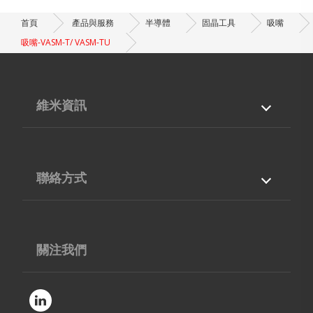
首頁
產品與服務
半導體
固晶工具
吸嘴
吸嘴-VASM-T/ VASM-TU
維米資訊
關於我們
產品與服務
專業能力
最新消息
聯絡方式
檔案下載
聯絡我們
台灣
40768
台中市
西屯區
工業區38路210號5F-12
04-36002668
關注我們
04-36006866
contact@vimic.com