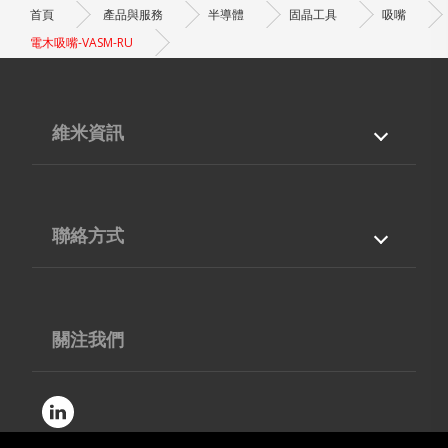
首頁
產品與服務
半導體
固晶工具
吸嘴
電木吸嘴-VASM-RU
維米資訊
關於我們
產品與服務
專業能力
最新消息
聯絡方式
檔案下載
聯絡我們
台灣
40768
台中市
西屯區
工業區38路210號5F-12
04-36002668
關注我們
04-36006866
contact@vimic.com