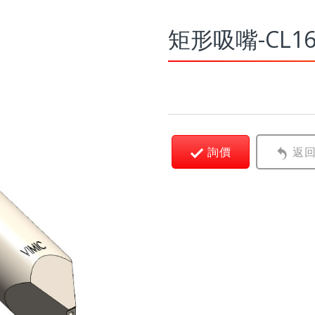
矩形吸嘴-CL1
詢價
返回