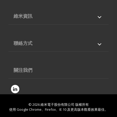
維米資訊
關於我們
產品與服務
專業能力
最新消息
聯絡方式
檔案下載
聯絡我們
台灣
40768
台中市
西屯區
工業區38路210號5F-12
04-36002668
關注我們
04-36006866
contact@vimic.com
© 2026
維米電子股份有限公司
版權所有
使用 Google Chrome、Firefox、IE 10 及更高版本觀看效果最佳。
網站地圖